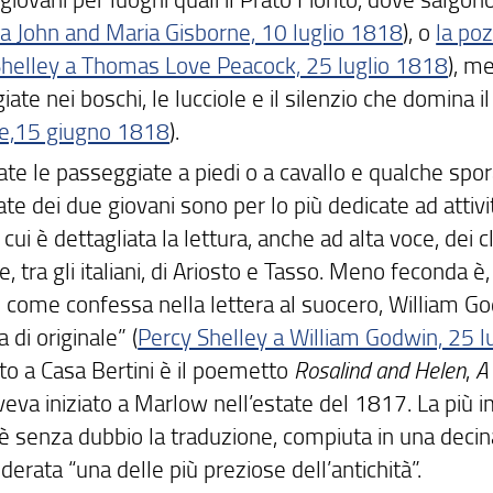
 a John and Maria Gisborne, 10 luglio 1818
), o
la po
Shelley a Thomas Love Peacock, 25 luglio 1818
), m
ate nei boschi, le lucciole e il silenzio che domina i
e,15 giugno 1818
).
te le passeggiate a piedi o a cavallo e qualche spora
ate dei due giovani sono per lo più dedicate ad attivit
 cui è dettagliata la lettura, anche ad alta voce, dei 
e, tra gli italiani, di Ariosto e Tasso. Meno feconda è
: come confessa nella lettera al suocero, William Go
 di originale” (
Percy Shelley a William Godwin, 25 l
to a Casa Bertini è il poemetto
Rosalind and Helen
,
A
eva iniziato a Marlow nell’estate del 1817. La più im
è senza dubbio la traduzione, compiuta in una decina
iderata “una delle più preziose dell’antichità”.