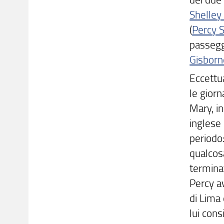
Shelley
(
Percy 
passeggi
Gisborn
Eccettua
le giorn
Mary, in
inglese 
periodo
qualcosa
termina
Percy av
di Lima 
lui cons