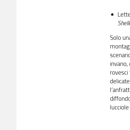
Lett
Shell
Solo una
montagna
scenari
invano, 
rovesci
delicat
l’anfrat
diffondo
lucciol