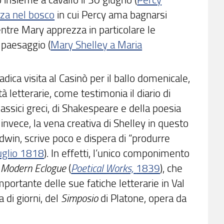
zza nel bosco
in cui Percy ama bagnarsi
entre Mary apprezza in particolare le
l paesaggio (
Mary Shelley a Maria
dica visita al Casinò per il ballo domenicale,
à letterarie, come testimonia il diario di
classici greci, di Shakespeare e della poesia
, invece, la vena creativa di Shelley in questo
dwin, scrive poco e dispera di “produrre
uglio 1818
). In effetti, l’unico componimento
 Modern Eclogue
(
Poetical Works,
1839
), che
portante delle sue fatiche letterarie in Val
 di giorni, del
Simposio
di Platone, opera da