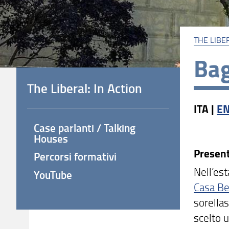
THE LIBE
Bag
The Liberal: In Action
ITA |
E
Case parlanti / Talking
Houses
Presen
Percorsi formativi
Nell’es
YouTube
Casa Ber
sorellas
scelto u