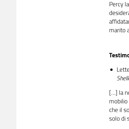
Percy la
desidera
affidata
marito 
Testim
Lett
Shell
[…] la n
mobilio
che il 
solo di