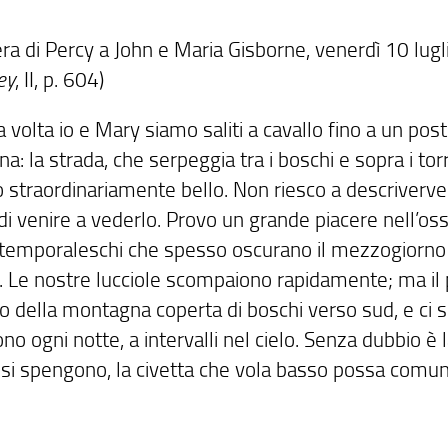
era di Percy a John e Maria Gisborne, venerdì 10 lug
ey
, II, p. 604)
 volta io e Mary siamo saliti a cavallo fino a un post
: la strada, che serpeggia tra i boschi e sopra i torre
o straordinariamente bello. Non riesco a descriverve
di venire a vederlo. Provo un grande piacere nell’os
 temporaleschi che spesso oscurano il mezzogiorno e
e. Le nostre lucciole scompaiono rapidamente; ma il
to della montagna coperta di boschi verso sud, e ci so
no ogni notte, a intervalli nel cielo. Senza dubbio 
e si spengono, la civetta che vola basso possa comun