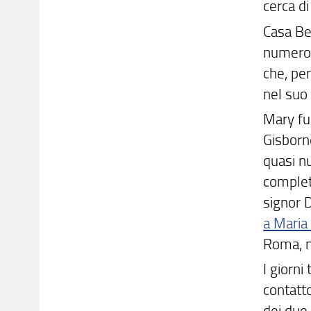
cerca di
Casa Ber
numeros
che, pe
nel su
Mary fu 
Gisborn
quasi nu
completa
signor D
a Maria
Roma, n
I giorni
contatto
dei due 