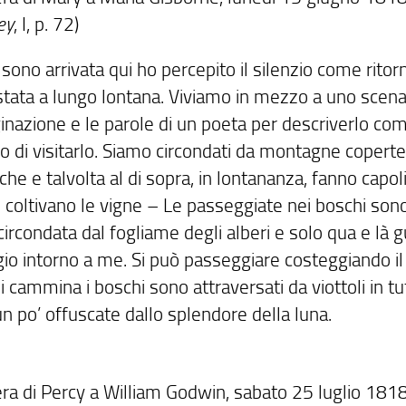
ey
, I, p. 72)
sono arrivata qui ho percepito il silenzio come rit
 stata a lungo lontana. Viviamo in mezzo a uno scena
inazione e le parole di un poeta per descriverlo com
io di visitarlo. Siamo circondati da montagne copert
che e talvolta al di sopra, in lontananza, fanno capol
 coltivano le vigne – Le passeggiate nei boschi sono 
circondata dal fogliame degli alberi e solo qua e là
io intorno a me. Si può passeggiare costeggiando il 
i cammina i boschi sono attraversati da viottoli in tu
n po’ offuscate dallo splendore della luna.
era di Percy a William Godwin, sabato 25 luglio 1818