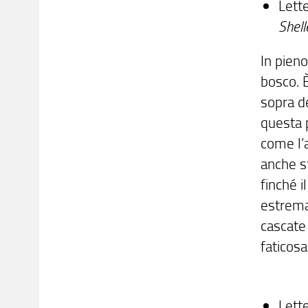
Lett
Shell
In pien
bosco. È
sopra de
questa 
come l’
anche s
finché i
estrema
cascate
faticosa
Lett